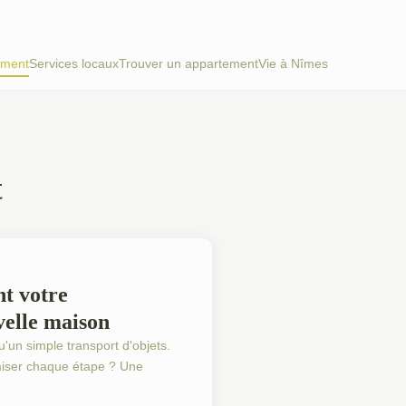
ement
Services locaux
Trouver un appartement
Vie à Nîmes
t
t votre
elle maison
un simple transport d'objets.
imiser chaque étape ? Une